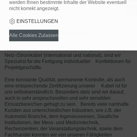
werden Ihnen bestimmte Inhalte der Website eventuell
nicht korrekt angezeigt.
EINSTELLUNGEN
Ihr Spezialist für Computerkabel und
Netz-/Stromkabel
Neben einem breiten Sortiment an Computer-Kabel und
Netz-/Stromkabel (international und national), sind wir
Spezialist für die Fertigung individueller Konfektionen für
Projektgeschäfte.
Eine konstante Qualität, permanente Kontrolle, als auch
eine entsprechende Zertifizierung unserer Kabel ist für
uns selbstverständlich. Besonders stolz sind wir darauf,
auch in sehr anspruchsvollen und sehr sensiblen
Einsatzbereichen gefragt zu sein. Bereits viele namhafte
Kunden aus unterschiedlichen Industrien, wie z.B. der
Automobil-Branche, dem Ingenieurwesen, Staatliche
Institutionen, der Mess- und Medizintechnik,
Rechenzentren, der Veranstaltungstechnik, sowie dem
Fachhandel konnten wir von unseren Fähigkeiten