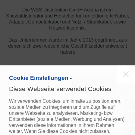
Die WSS Distribution GmbH Austria ist ein
Spezialdistributor und Hersteller für konfektionierte Kabel,
Adapter, Computerkabel und Netz- / Stromkabel, sowie
Netzwerktechnik.
Das Unternehmen wurde im Jahre 2013 gegründet, aus
denen sich zwei wesentliche Geschäftsfelder entwickelt
haben:
Cookie Einstellungen -
Diese Webseite verwendet Cookies
Wir verwenden Cookies, um Inhalte zu positionieren,
soziale Medien zu integrieren und um Zugriffe auf
unsere Webseite zu analysieren. Marketing- bzw.
Drittanbieter (soziale Medien, Werbung und Analysen)
verwenden diese Informationen in ihrem Rahmen
weiter. Wenn Sie diese Cookies nicht zulassen,