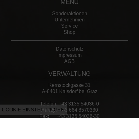
MENÜ
Sonderaktionen
Unternehmen
Service
Shop
Datenschutz
Impressum
AGB
VERWALTUNG
Kernstockgasse 31
A-8401 Kalsdorf bei Graz
Telefon:
+43 3135 54036-0
COOKIE EINSTELLUNGEN
Handy:
+43 664 8570330
Fax:
+43 3135 54036-30
LAGER / VERKAUF